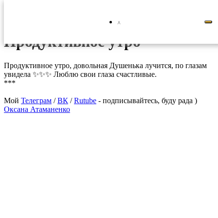
2023-10-19 09:44
Быт
Творчество
Статьи
Продуктивное утро
Продуктивное утро, довольная Душенька лучится, по глазам
увидела ✨✨✨ Люблю свои глаза счастливые.
***
Мой
Телеграм
/
ВК
/
Rutube
- подписывайтесь, буду рада )
Оксана Атаманенко