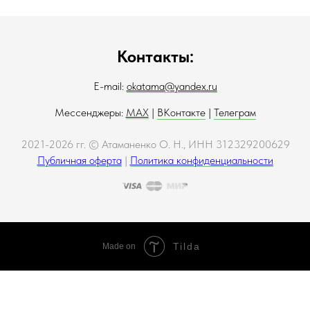
Контакты:
E-mail:
okatama@yandex.ru
Мессенджеры:
MAX
|
ВКонтакте
|
Телеграм
2021-2026 гг. © Атаманенко О. Н., ИНН 312329200629
Публичная оферта
|
Политика конфиденциальности
Tilda
Made on