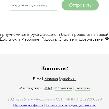
Отправить
 приумножится в руке дающего и будет процветать в вашей
Достаток и Изобилие, Радость, Счастье и удовольствие! 
Контакты:
E-mail:
okatama@yandex.ru
Мессенджеры:
MAX
|
ВКонтакте
|
Телеграм
2021-2026 гг. © Атаманенко О. Н., ИНН 312329200629
Публичная оферта
|
Политика конфиденциальности